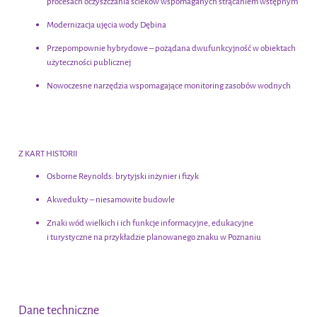
procesach oczyszczania ścieków wspomaganych strącaniem wstępnym
Modernizacja ujęcia wody Dębina
Przepompownie hybrydowe – pożądana dwufunkcyjność w obiektach
użyteczności publicznej
Nowoczesne narzędzia wspomagające monitoring zasobów wodnych
Z KART HISTORII
Osborne Reynolds: brytyjski inżynier i fizyk
Akwedukty – niesamowite budowle
Znaki wód wielkich i ich funkcje informacyjne, edukacyjne
i turystyczne na przykładzie planowanego znaku w Poznaniu
Dane techniczne