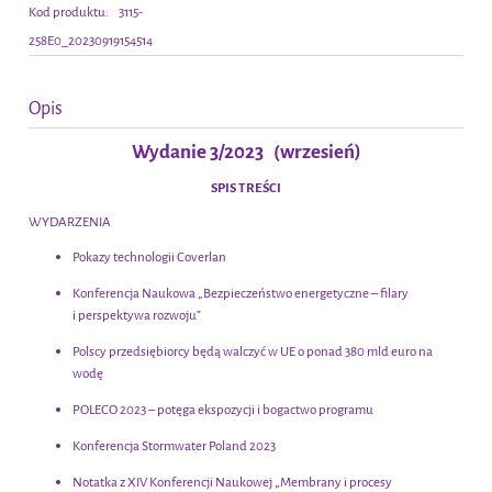
Kod produktu:
3115-
258E0_20230919154514
Opis
Wydanie 3/2023 (wrzesień)
SPIS TREŚCI
WYDARZENIA
Pokazy technologii Coverlan
Konferencja Naukowa „Bezpieczeństwo energetyczne – filary
i perspektywa rozwoju”
Polscy przedsiębiorcy będą walczyć w UE o ponad 380 mld euro na
wodę
POLECO 2023 – potęga ekspozycji i bogactwo programu
Konferencja Stormwater Poland 2023
Notatka z XIV Konferencji Naukowej „Membrany i procesy