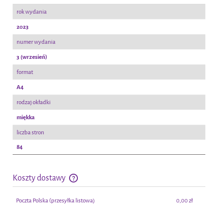
rok wydania
2023
numer wydania
3 (wrzesień)
format
A4
rodzaj okładki
miękka
liczba stron
84
Koszty dostawy
Cena nie zawiera ewentualnych kosztów płatności
Poczta Polska
(przesyłka listowa)
0,00 zł