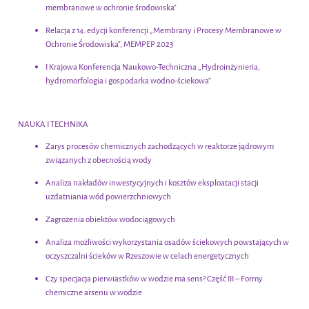
membranowe w ochronie środowiska”
Relacja z 14. edycji konferencji „Membrany i Procesy Membranowe w
Ochronie Środowiska”, MEMPEP 2023
I Krajowa Konferencja Naukowo-Techniczna „Hydroinżynieria,
hydromorfologia i gospodarka wodno-ściekowa”
NAUKA I TECHNIKA
Zarys procesów chemicznych zachodzących w reaktorze jądrowym
związanych z obecnością wody
Analiza nakładów inwestycyjnych i kosztów eksploatacji stacji
uzdatniania wód powierzchniowych
Zagrożenia obiektów wodociągowych
Analiza możliwości wykorzystania osadów ściekowych powstających w
oczyszczalni ścieków w Rzeszowie w celach energetycznych
Czy specjacja pierwiastków w wodzie ma sens? Część III – Formy
chemiczne arsenu w wodzie