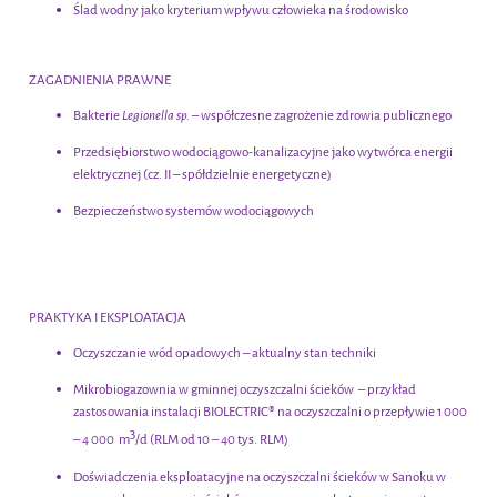
Ślad wodny jako kryterium wpływu człowieka na środowisko
ZAGADNIENIA PRAWNE
Bakterie
Legionella sp.
– współczesne zagrożenie zdrowia publicznego
Przedsiębiorstwo wodociągowo-kanalizacyjne jako wytwórca energii
elektrycznej (cz. II – spółdzielnie energetyczne)
Bezpieczeństwo systemów wodociągowych
PRAKTYKA I EKSPLOATACJA
Oczyszczanie wód opadowych – aktualny stan techniki
Mikrobiogazownia w gminnej oczyszczalni ścieków – przykład
zastosowania instalacji BIOLECTRIC® na oczyszczalni o przepływie 1 000
3
– 4 000 m
/d (RLM od 10 – 40 tys. RLM)
Doświadczenia eksploatacyjne na oczyszczalni ścieków w Sanoku w