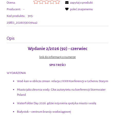
Ocena:
zapytaj o produkt
Producent:
-
poleć znajomemu
Kod produktu:
3115-
258E0_20260530091442
Opis
Wydanie 2/2026 (92) - czerwiec
link do informacji o numerze
SPIS TREŚCI
WYDARZENIA
Wod-kan w obliczu zmian: relacja z XXIII Konferencji w Licheniu Starym
Miasto jako zlewnia wody. Głos autorytetu na konferencji Stormwater
Poland
WaterFolder Day 2026: gdzie inżynieria spotyka miasto i wodę
Białystok – centrum branży wodociągowej