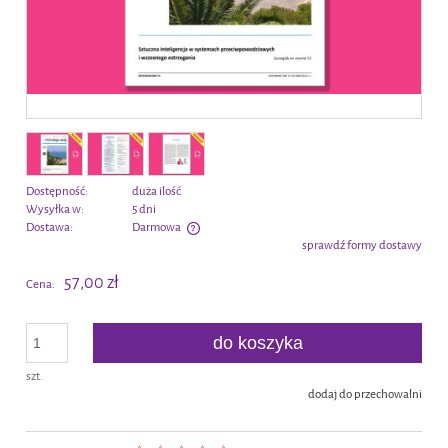
Dostępność:
duża ilość
Wysyłka w:
5 dni
Dostawa:
Darmowa
sprawdź formy dostawy
Cena nie zawiera ewentualnych kosztów płatności
57,00 zł
Cena:
do koszyka
szt.
dodaj do przechowalni