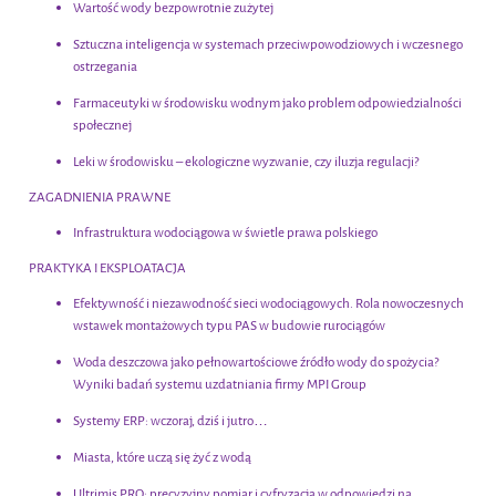
Wartość wody bezpowrotnie zużytej
Sztuczna inteligencja w systemach przeciwpowodziowych i wczesnego
ostrzegania
Farmaceutyki w środowisku wodnym jako problem odpowiedzialności
społecznej
Leki w środowisku – ekologiczne wyzwanie, czy iluzja regulacji?
ZAGADNIENIA PRAWNE
Infrastruktura wodociągowa w świetle prawa polskiego
PRAKTYKA I EKSPLOATACJA
Efektywność i niezawodność sieci wodociągowych. Rola nowoczesnych
wstawek montażowych typu PAS w budowie rurociągów
Woda deszczowa jako pełnowartościowe źródło wody do spożycia?
Wyniki badań systemu uzdatniania firmy MPI Group
Systemy ERP: wczoraj, dziś i jutro…
Miasta, które uczą się żyć z wodą
Ultrimis PRO: precyzyjny pomiar i cyfryzacja w odpowiedzi na