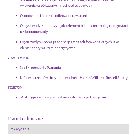
wyzwania współczesnych sieci wodociągowych
Ozonowanie i kontrola mikrozanieczyszczeń
Odzysk wody z popłuczyn jako element bilansu technologicznego stacji
uzdatniania wody
Ujęcia wody wspomagane energią z paneli fotowoltaicznych jako
element optymalizacji energetycznej
Z KART HISTORII
Jak Skrzetuski do Poznania
Królowa orzechów i inżynierii wodnej – Harriet Williams Russell Strong
FELIETON
Wakacyjna edukacja o wodzie, czyli szkoła jest wszędzie
Dane techniczne
rok wydania