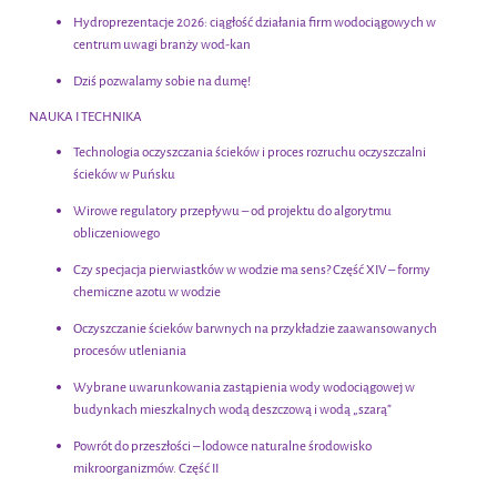
Hydroprezentacje 2026: ciągłość działania firm wodociągowych w
centrum uwagi branży wod-kan
Dziś pozwalamy sobie na dumę!
NAUKA I TECHNIKA
Technologia oczyszczania ścieków i proces rozruchu oczyszczalni
ścieków w Puńsku
Wirowe regulatory przepływu – od projektu do algorytmu
obliczeniowego
Czy specjacja pierwiastków w wodzie ma sens? Część XIV – formy
chemiczne azotu w wodzie
Oczyszczanie ścieków barwnych na przykładzie zaawansowanych
procesów utleniania
Wybrane uwarunkowania zastąpienia wody wodociągowej w
budynkach mieszkalnych wodą deszczową i wodą „szarą”
Powrót do przeszłości – lodowce naturalne środowisko
mikroorganizmów. Część II