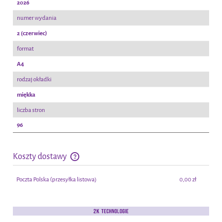
2026
numer wydania
2 (czerwiec)
format
A4
rodzaj okładki
miękka
liczba stron
96
Koszty dostawy
Cena nie zawiera ewentualnych kosztów płatności
Poczta Polska
(przesyłka listowa)
0,00 zł